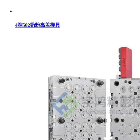
4腔502奶粉高盖模具